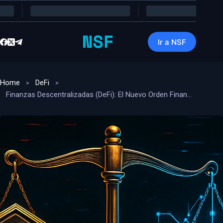
Saltar
al
contenido
Ir a NSF
Home
DeFi
Finanzas Descentralizadas (DeFi): El Nuevo Orden Financiero