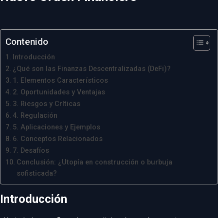
Contenido
Introducción
¿Qué son las Finanzas Descentralizadas (DeFi)?
1. Elementos Característicos
2. Oportunidades y Ventajas
3. Riesgos y Críticas
4. Regulación
5. Aplicaciones y Ejemplos
6. Conceptos Relacionados
7. Desafíos
Conclusión: ¿Utopía en construcción o burbuja
sofisticada?
Introducción